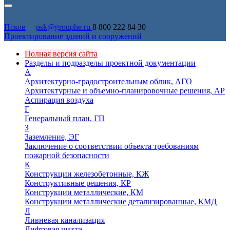
Псков
psk@grouphe.ru
8 800 222 84 30
Проектирование зданий и сооружений
Полная версия сайта
Разделы и подразделы проектной документации
А
Архитектурно-градостроительным облик, АГО
Архитектурные и объемно-планировочные решения, АР
Аспирация воздуха
Г
Генеральный план, ГП
З
Заземление, ЭГ
Заключение о соответствии объекта требованиям
пожарной безопасности
К
Конструкции железобетонные, КЖ
Конструктивные решения, КР
Конструкции металлические, КМ
Конструкции металлические детализированные, КМД
Л
Ливневая канализация
Лифтовая шахта