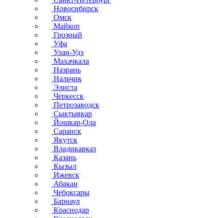
Новосибирск
Омск
Майкоп
Грозный
Уфа
Улан-Удэ
Махачкала
Назрань
Нальчик
Элиста
Черкесск
Петрозаводск
Сыктывкар
Йошкар-Ола
Саранск
Якутск
Владикавказ
Казань
Кызыл
Ижевск
Абакан
Чебоксары
Барнаул
Краснодар