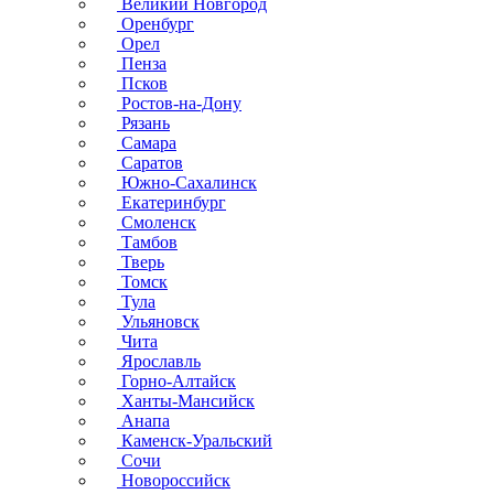
Великий Новгород
Оренбург
Орел
Пенза
Псков
Ростов-на-Дону
Рязань
Самара
Саратов
Южно-Сахалинск
Екатеринбург
Смоленск
Тамбов
Тверь
Томск
Тула
Ульяновск
Чита
Ярославль
Горно-Алтайск
Ханты-Мансийск
Анапа
Каменск-Уральский
Сочи
Новороссийск