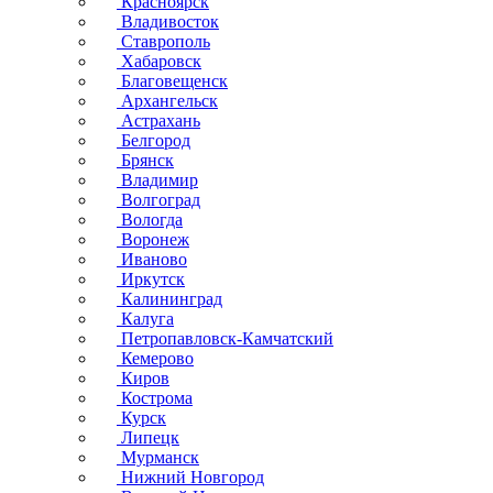
Красноярск
Владивосток
Ставрополь
Хабаровск
Благовещенск
Архангельск
Астрахань
Белгород
Брянск
Владимир
Волгоград
Вологда
Воронеж
Иваново
Иркутск
Калининград
Калуга
Петропавловск-Камчатский
Кемерово
Киров
Кострома
Курск
Липецк
Мурманск
Нижний Новгород