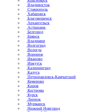
Красноярск
Владивосток
Ставрополь
Хабаровск
Благовещенск
Архангельск
Астрахань
Белгород
Брянск
Владимир
Волгоград
Вологда
Воронеж
Иваново
Иркутск
Калининград
Калуга
Петропавловск-Камчатский
Кемерово
Киров
Кострома
Курск
Липецк
Мурманск
Нижний Новгород