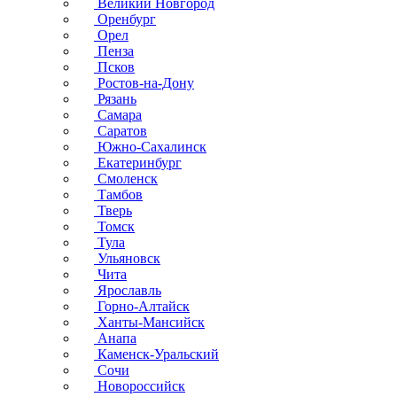
Великий Новгород
Оренбург
Орел
Пенза
Псков
Ростов-на-Дону
Рязань
Самара
Саратов
Южно-Сахалинск
Екатеринбург
Смоленск
Тамбов
Тверь
Томск
Тула
Ульяновск
Чита
Ярославль
Горно-Алтайск
Ханты-Мансийск
Анапа
Каменск-Уральский
Сочи
Новороссийск