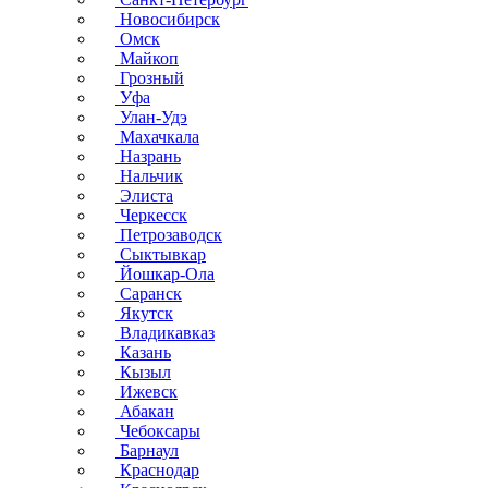
Новосибирск
Омск
Майкоп
Грозный
Уфа
Улан-Удэ
Махачкала
Назрань
Нальчик
Элиста
Черкесск
Петрозаводск
Сыктывкар
Йошкар-Ола
Саранск
Якутск
Владикавказ
Казань
Кызыл
Ижевск
Абакан
Чебоксары
Барнаул
Краснодар