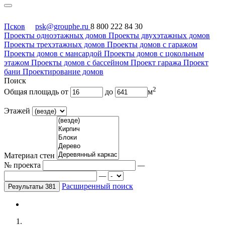
Псков
psk@grouphe.ru
8 800 222 84 30
Проекты одноэтажных домов
Проекты двухэтажных домов
Проекты трехэтажных домов
Проекты домов с гаражом
Проекты домов с мансардой
Проекты домов с цокольным
этажом
Проекты домов с бассейном
Проект гаража
Проект
бани
Проектирование домов
Поиск
2
Общая площадь
от
до
м
Этажей
Материал стен
№ проекта
—
—
Расширенный поиск