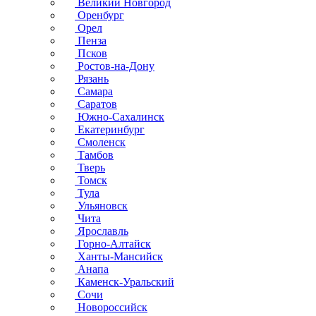
Великий Новгород
Оренбург
Орел
Пенза
Псков
Ростов-на-Дону
Рязань
Самара
Саратов
Южно-Сахалинск
Екатеринбург
Смоленск
Тамбов
Тверь
Томск
Тула
Ульяновск
Чита
Ярославль
Горно-Алтайск
Ханты-Мансийск
Анапа
Каменск-Уральский
Сочи
Новороссийск