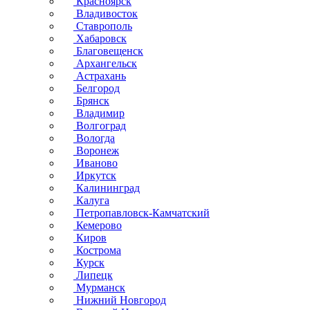
Красноярск
Владивосток
Ставрополь
Хабаровск
Благовещенск
Архангельск
Астрахань
Белгород
Брянск
Владимир
Волгоград
Вологда
Воронеж
Иваново
Иркутск
Калининград
Калуга
Петропавловск-Камчатский
Кемерово
Киров
Кострома
Курск
Липецк
Мурманск
Нижний Новгород