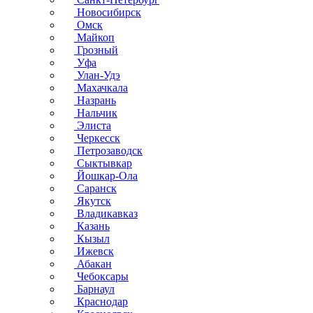
Новосибирск
Омск
Майкоп
Грозный
Уфа
Улан-Удэ
Махачкала
Назрань
Нальчик
Элиста
Черкесск
Петрозаводск
Сыктывкар
Йошкар-Ола
Саранск
Якутск
Владикавказ
Казань
Кызыл
Ижевск
Абакан
Чебоксары
Барнаул
Краснодар