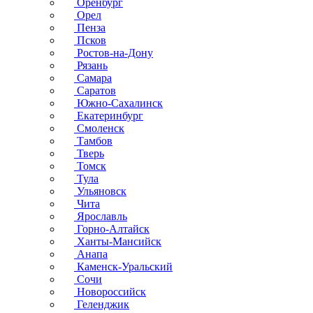
Оренбург
Орел
Пенза
Псков
Ростов-на-Дону
Рязань
Самара
Саратов
Южно-Сахалинск
Екатеринбург
Смоленск
Тамбов
Тверь
Томск
Тула
Ульяновск
Чита
Ярославль
Горно-Алтайск
Ханты-Мансийск
Анапа
Каменск-Уральский
Сочи
Новороссийск
Геленджик