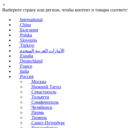
×
Выберите страну или регион, чтобы контент и товары соотве
International
China
България
Polska
Slovenija
Türkiye
الأمارات العربية المتحدة
España
Deutschland
France
Italia
Россия
Москва
Нижний Тагил
Севастополь
Тольятти
Симферополь
Челябинск
Пермь
Тюмень
Санкт-Петербург
Новосибирск