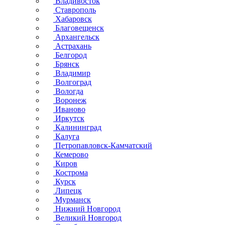
Владивосток
Ставрополь
Хабаровск
Благовещенск
Архангельск
Астрахань
Белгород
Брянск
Владимир
Волгоград
Вологда
Воронеж
Иваново
Иркутск
Калининград
Калуга
Петропавловск-Камчатский
Кемерово
Киров
Кострома
Курск
Липецк
Мурманск
Нижний Новгород
Великий Новгород