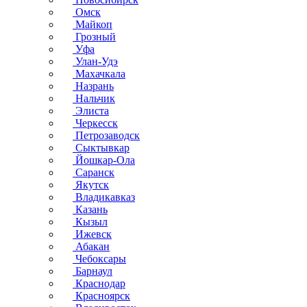
Омск
Майкоп
Грозный
Уфа
Улан-Удэ
Махачкала
Назрань
Нальчик
Элиста
Черкесск
Петрозаводск
Сыктывкар
Йошкар-Ола
Саранск
Якутск
Владикавказ
Казань
Кызыл
Ижевск
Абакан
Чебоксары
Барнаул
Краснодар
Красноярск