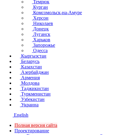
Темрюк
Курган
Комсомольск-на-Амуре
Херсон
Николаев
Донецк
Луганск
Харьков
Запорожье
Одесса
Кыргызстан
Беларусь
Казахстан
Азербайджан
Армения
Молдова
Таджикистан
Туркменистан
Узбекистан
Украина
English
Полная версия сайта
Проектирование