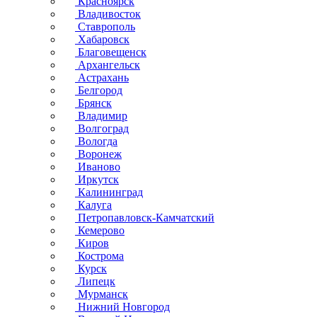
Красноярск
Владивосток
Ставрополь
Хабаровск
Благовещенск
Архангельск
Астрахань
Белгород
Брянск
Владимир
Волгоград
Вологда
Воронеж
Иваново
Иркутск
Калининград
Калуга
Петропавловск-Камчатский
Кемерово
Киров
Кострома
Курск
Липецк
Мурманск
Нижний Новгород