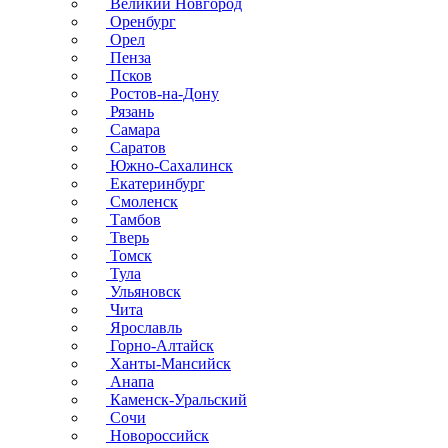
Великий Новгород
Оренбург
Орел
Пенза
Псков
Ростов-на-Дону
Рязань
Самара
Саратов
Южно-Сахалинск
Екатеринбург
Смоленск
Тамбов
Тверь
Томск
Тула
Ульяновск
Чита
Ярославль
Горно-Алтайск
Ханты-Мансийск
Анапа
Каменск-Уральский
Сочи
Новороссийск