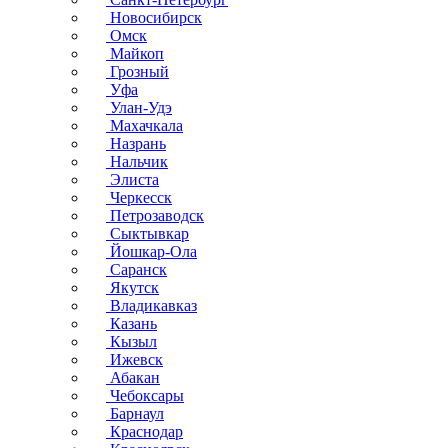
Новосибирск
Омск
Майкоп
Грозный
Уфа
Улан-Удэ
Махачкала
Назрань
Нальчик
Элиста
Черкесск
Петрозаводск
Сыктывкар
Йошкар-Ола
Саранск
Якутск
Владикавказ
Казань
Кызыл
Ижевск
Абакан
Чебоксары
Барнаул
Краснодар